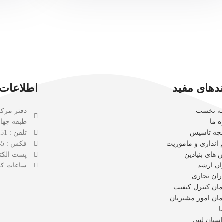
ندهای مفید
اطلاعات
ه نخست
ه ما
طبقه چها
خچه تاسیس
تلفن : 41624451 - 021
اندازی و ماموریت
فکس : 88190245 - 021
های بنیادین
پست الکترونیک : a.com
ان ارشد
ساعات کاری : 
ران تجاری
مان کنترل کیفیت
مان امور مشتریان
ا
اسپان لس