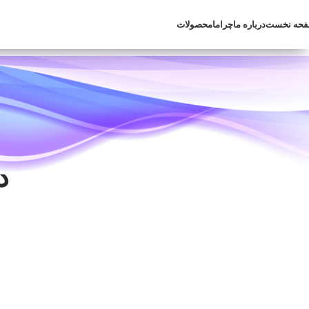
حه نخست
درباره ما
چراما
محصولات
د