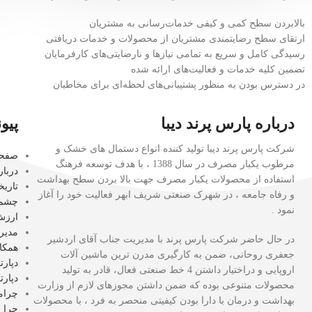
بالابردن سطح کمی و کیفی خدمات‌رسانی به مشتریان
ارتقای سطح رضایتمندی مشتریان از محصولات و خدمات دریافتی
رسیدگی کامل و سریع به تمامی نیازها و نارضایتی‌های کارفرمایان
تضمین کلیه خدمات و فعالیت‌های ارائه شده
در دسترس بودن به منظور پشتیبانی‌های لحظه‌ای برای مخاطبان
درباره پارس پرند دیبا
پیو
شرکت پارس پرند دیبا تولید کننده انواع دستمال های خشک و
صفح
مرطوب یکبار مصرف در سال 1388 ، با هدف توسعه فرهنگ
دربار
استفاده از محصولات یکبار مصرف جهت بالا بردن سطح بهداشت
تاری
و رفاه جامعه ، در شهرک صنعتی شریف ابهر فعالیت خود را آغاز
چشم 
نمود .
ارزش 
مدیر
در حال حاضر شرکت پارس پرند با مدیریت جناب آقای اردشیر
همکا
جعفری روحانی، ضمن به کارگیری مدرن ترین ماشین آلات
دپارت
اروپایی و دراختیار داشتن 4 خط صنعتی فعال، قادر به تولید
دپارت
محصولات متنوعی بوده که ضمن داشتن مجوزهای لازم از وزارت
چرام
بهداشت و درمان با دارا بودن کیفیتی منحصر به فرد ، با محصولات
چرا 