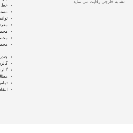
مشابه خارجی رقابت می نماید.
خط م
مسئو
توانم
معرف
محصو
محصو
محصو
چندر
گالری
گالری
مطال
تماس 
انتقا