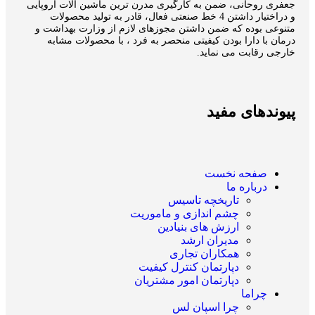
جعفری روحانی، ضمن به کارگیری مدرن ترین ماشین آلات اروپایی
و دراختیار داشتن 4 خط صنعتی فعال، قادر به تولید محصولات
متنوعی بوده که ضمن داشتن مجوزهای لازم از وزارت بهداشت و
درمان با دارا بودن کیفیتی منحصر به فرد ، با محصولات مشابه
خارجی رقابت می نماید.
پیوندهای مفید
صفحه نخست
درباره ما
تاریخچه تاسیس
چشم اندازی و ماموریت
ارزش های بنیادین
مدیران ارشد
همکاران تجاری
دپارتمان کنترل کیفیت
دپارتمان امور مشتریان
چراما
چرا اسپان لس