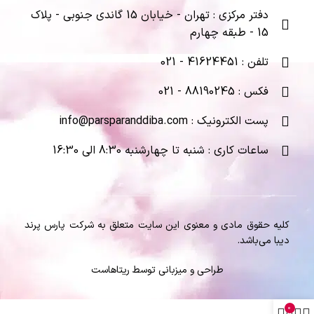
دفتر مرکزی : تهران - خیابان 15 گاندی جنوبی - پلاک
15 - طبقه چهارم
تلفن : 41624451 - 021
فکس : 88190245 - 021
پست الکترونیک : info@parsparanddiba.com
ساعات کاری : شنبه تا چهارشنبه 8:30 الی 16:30
کلیه حقوق مادی و معنوی این سایت متعلق به شرکت پارس پرند
دیبا می‌باشد.
طراحی و میزبانی توسط
ریتاهاست
0