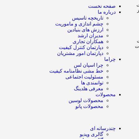
ت
صفحه نخست
درباره ما
تاریخچه تاسیس
چشم اندازی و ماموریت
ارزش های بنیادین
مدیران ارشد
ت
همکاران تجاری
ات
دپارتمان کنترل کیفیت
دپارتمان امور مشتریان
چراما
چرا اسپان لس
خط مشی نظامنامه کیفیت
مسئولیت اجتماعی
توانمندی ها
معرفی هلدینگ
محصولات
محصولات لوسین
محصولات پانو
چندرسانه ای
گالری ویدیو