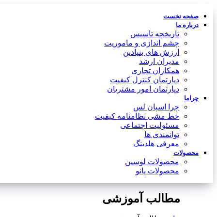
صفحه نخست
درباره ما
تاریخچه تاسیس
چشم اندازی و ماموریت
ارزش های بنیادین
مدیران ارشد
همکاران تجاری
دپارتمان کنترل کیفیت
دپارتمان امور مشتریان
چراما
چرا اسپان لس
خط مشی نظامنامه کیفیت
مسئولیت اجتماعی
توانمندی ها
معرفی هلدینگ
محصولات
محصولات لوسین
محصولات پانو
مطالب آموزشی