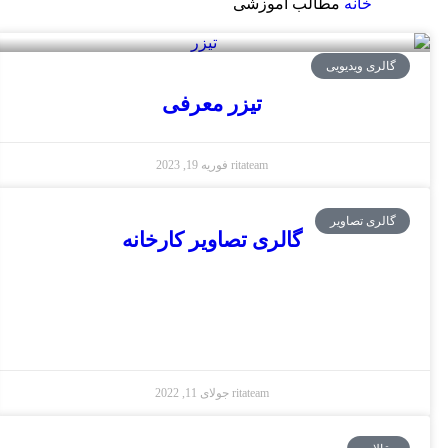
خانه
مطالب آموزشی
گالری ویدیویی
تیزر معرفی
ritateam
فوریه 19, 2023
گالری تصاویر
گالری تصاویر کارخانه
ritateam
جولای 11, 2022